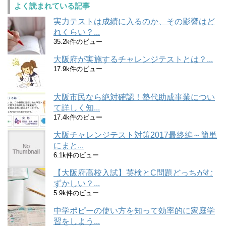
よく読まれている記事
実力テストは成績に入るのか、その影響はど
れくらい？...
35.2k件のビュー
大阪府が実施するチャレンジテストとは？...
17.9k件のビュー
大阪市民なら絶対確認！塾代助成事業につい
て詳しく知...
17.4k件のビュー
大阪チャレンジテスト対策2017最終編～簡単
にまと...
6.1k件のビュー
【大阪府高校入試】英検とC問題どっちがむ
ずかしい？...
5.9k件のビュー
中学ポピーの使い方を知って効率的に家庭学
習をしよう...