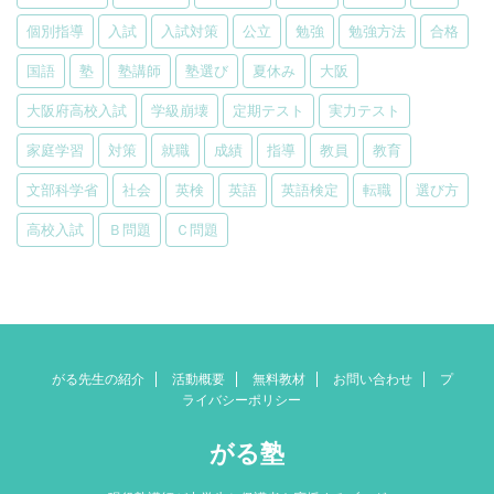
個別指導
入試
入試対策
公立
勉強
勉強方法
合格
国語
塾
塾講師
塾選び
夏休み
大阪
大阪府高校入試
学級崩壊
定期テスト
実力テスト
家庭学習
対策
就職
成績
指導
教員
教育
文部科学省
社会
英検
英語
英語検定
転職
選び方
高校入試
Ｂ問題
Ｃ問題
がる先生の紹介
活動概要
無料教材
お問い合わせ
プ
ライバシーポリシー
がる塾