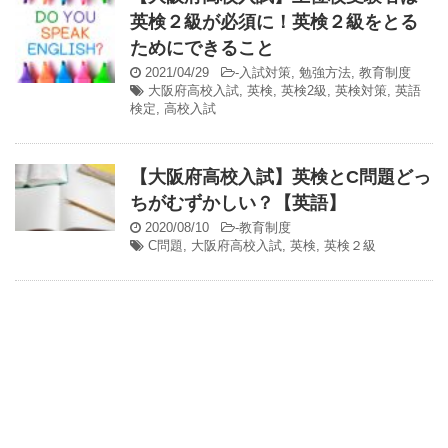
英検２級が必須に！英検２級をとる
ためにできること
2021/04/29
-
入試対策
,
勉強方法
,
教育制度
大阪府高校入試
,
英検
,
英検2級
,
英検対策
,
英語
検定
,
高校入試
【大阪府高校入試】英検とC問題どっ
ちがむずかしい？【英語】
2020/08/10
-
教育制度
C問題
,
大阪府高校入試
,
英検
,
英検２級