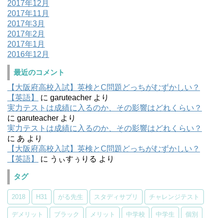
2017年12月
2017年11月
2017年3月
2017年2月
2017年1月
2016年12月
最近のコメント
【大阪府高校入試】英検とC問題どっちがむずかしい？
【英語】
に
garuteacher
より
実力テストは成績に入るのか、その影響はどれくらい？
に
garuteacher
より
実力テストは成績に入るのか、その影響はどれくらい？
に
あ
より
【大阪府高校入試】英検とC問題どっちがむずかしい？
【英語】
に
うぃすぅりる
より
タグ
2018
H31
がる先生
スタディサプリ
チャレンジテスト
デメリット
ブラック
メリット
中学校
中学生
個別