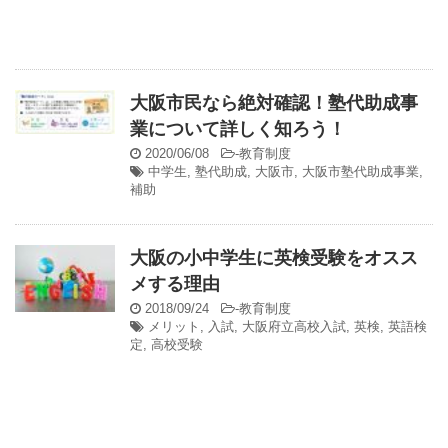
大阪市民なら絶対確認！塾代助成事
業について詳しく知ろう！
2020/06/08
-
教育制度
中学生
,
塾代助成
,
大阪市
,
大阪市塾代助成事業
,
補助
大阪の小中学生に英検受験をオスス
メする理由
2018/09/24
-
教育制度
メリット
,
入試
,
大阪府立高校入試
,
英検
,
英語検
定
,
高校受験