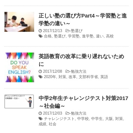
正しい塾の選び方Part4～学習塾と進
学塾の違い～
2017/12/13
-
塾選び
合格
,
塾選び
,
学習塾
,
進学塾
,
違い
,
高校
英語教育の改革に乗り遅れないため
に
2017/12/08
-
勉強方法
2020年
,
対策
,
改革
,
文部科学省
,
英語
中学2年生チャレンジテスト対策2017
～社会編～
2017/12/03
-
勉強方法
チャレンジテスト
,
中学校
,
中学生
,
大阪
,
対策
,
成績
,
社会