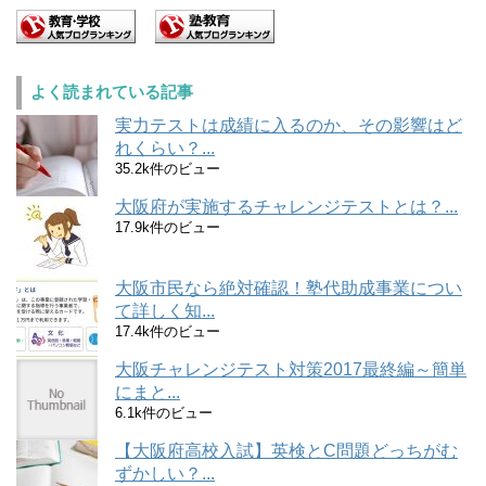
よく読まれている記事
実力テストは成績に入るのか、その影響はど
れくらい？...
35.2k件のビュー
大阪府が実施するチャレンジテストとは？...
17.9k件のビュー
大阪市民なら絶対確認！塾代助成事業につい
て詳しく知...
17.4k件のビュー
大阪チャレンジテスト対策2017最終編～簡単
にまと...
6.1k件のビュー
【大阪府高校入試】英検とC問題どっちがむ
ずかしい？...