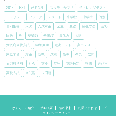
2018
H31
がる先生
スタディサプリ
チャレンジテスト
デメリット
ブラック
メリット
中学校
中学生
個別
個別指導
入試
入試対策
公立
勉強
勉強方法
合格
国語
塾
塾講師
塾選び
夏休み
大阪
大阪府高校入試
学級崩壊
定期テスト
実力テスト
家庭学習
対策
就職
成績
指導
教員
教育
文部科学省
社会
英検
英語
英語検定
転職
選び方
高校入試
Ｂ問題
Ｃ問題
がる先生の紹介
活動概要
無料教材
お問い合わせ
プ
ライバシーポリシー