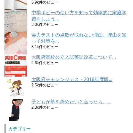
5.9k件のビュー
中学ポピーの使い方を知って効率的に家庭学
習をしよう...
3.3k件のビュー
実力テストの点数が取れない理由。理由を知
って対策を...
3.1k件のビュー
大阪府高校公立入試英語改革について...
2.6k件のビュー
大阪府チャレンジテスト2018年度版...
2.5k件のビュー
子どもが塾を辞めたいと言ったら。...
2.3k件のビュー
カテゴリー