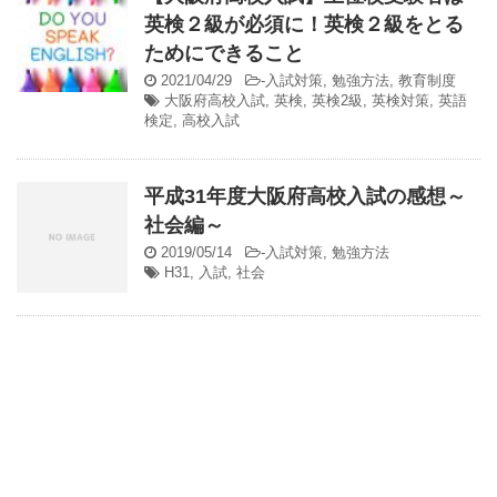
英検２級が必須に！英検２級をとる
ためにできること
2021/04/29
-
入試対策
,
勉強方法
,
教育制度
大阪府高校入試
,
英検
,
英検2級
,
英検対策
,
英語
検定
,
高校入試
平成31年度大阪府高校入試の感想～
社会編～
2019/05/14
-
入試対策
,
勉強方法
H31
,
入試
,
社会