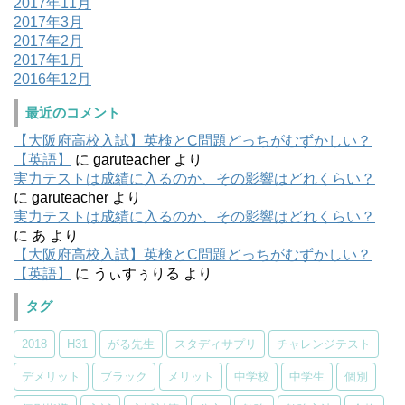
2017年11月
2017年3月
2017年2月
2017年1月
2016年12月
最近のコメント
【大阪府高校入試】英検とC問題どっちがむずかしい？
【英語】
に
garuteacher
より
実力テストは成績に入るのか、その影響はどれくらい？
に
garuteacher
より
実力テストは成績に入るのか、その影響はどれくらい？
に
あ
より
【大阪府高校入試】英検とC問題どっちがむずかしい？
【英語】
に
うぃすぅりる
より
タグ
2018
H31
がる先生
スタディサプリ
チャレンジテスト
デメリット
ブラック
メリット
中学校
中学生
個別