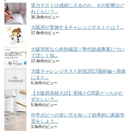
実力テストは成績に入るのか、その影響はど
れくらい？...
35.2k件のビュー
大阪府が実施するチャレンジテストとは？...
17.9k件のビュー
大阪市民なら絶対確認！塾代助成事業につい
て詳しく知...
17.4k件のビュー
大阪チャレンジテスト対策2017最終編～簡単
にまと...
6.1k件のビュー
【大阪府高校入試】英検とC問題どっちがむ
ずかしい？...
5.9k件のビュー
中学ポピーの使い方を知って効率的に家庭学
習をしよう...
3.3k件のビュー