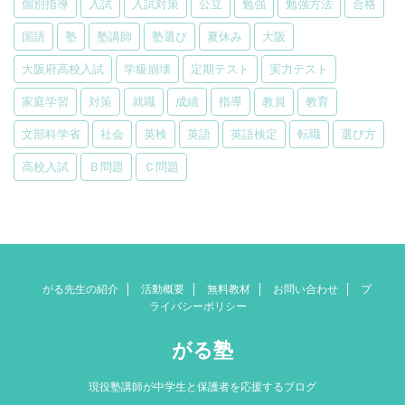
個別指導
入試
入試対策
公立
勉強
勉強方法
合格
国語
塾
塾講師
塾選び
夏休み
大阪
大阪府高校入試
学級崩壊
定期テスト
実力テスト
家庭学習
対策
就職
成績
指導
教員
教育
文部科学省
社会
英検
英語
英語検定
転職
選び方
高校入試
Ｂ問題
Ｃ問題
がる先生の紹介
活動概要
無料教材
お問い合わせ
プ
ライバシーポリシー
がる塾
現役塾講師が中学生と保護者を応援するブログ