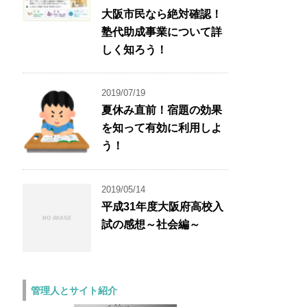
大阪市民なら絶対確認！
塾代助成事業について詳
しく知ろう！
2019/07/19
夏休み直前！宿題の効果
を知って有効に利用しよ
う！
2019/05/14
平成31年度大阪府高校入
試の感想～社会編～
管理人とサイト紹介