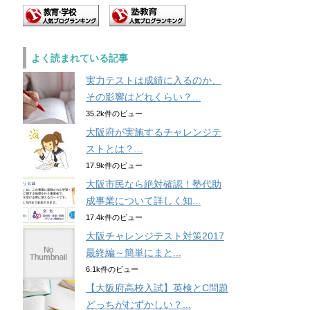
よく読まれている記事
実力テストは成績に入るのか、
その影響はどれくらい？...
35.2k件のビュー
大阪府が実施するチャレンジテ
ストとは？...
17.9k件のビュー
大阪市民なら絶対確認！塾代助
成事業について詳しく知...
17.4k件のビュー
大阪チャレンジテスト対策2017
最終編～簡単にまと...
6.1k件のビュー
【大阪府高校入試】英検とC問題
どっちがむずかしい？...