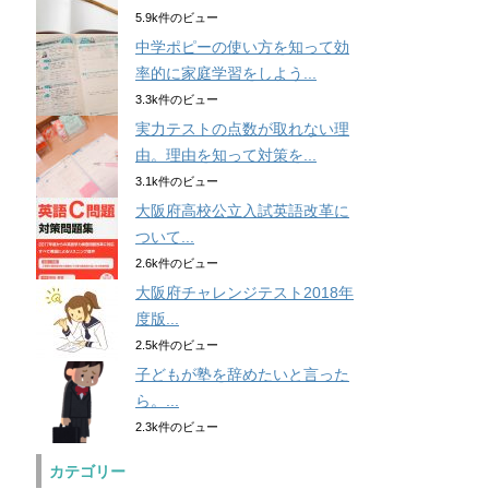
5.9k件のビュー
中学ポピーの使い方を知って効
率的に家庭学習をしよう...
3.3k件のビュー
実力テストの点数が取れない理
由。理由を知って対策を...
3.1k件のビュー
大阪府高校公立入試英語改革に
ついて...
2.6k件のビュー
大阪府チャレンジテスト2018年
度版...
2.5k件のビュー
子どもが塾を辞めたいと言った
ら。...
2.3k件のビュー
カテゴリー