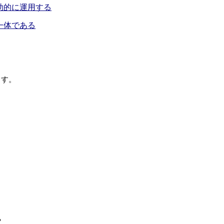
助的に運用する
一体である
ます。
や