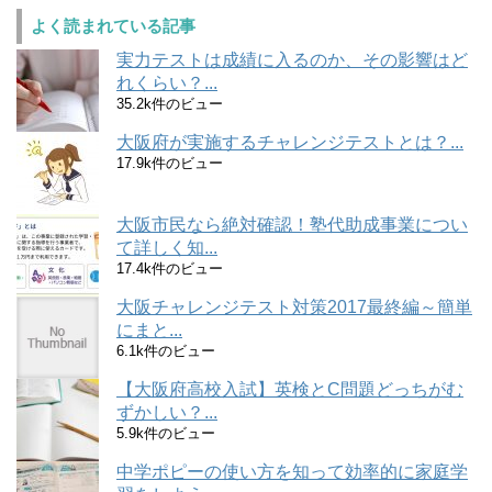
よく読まれている記事
実力テストは成績に入るのか、その影響はど
れくらい？...
35.2k件のビュー
大阪府が実施するチャレンジテストとは？...
17.9k件のビュー
大阪市民なら絶対確認！塾代助成事業につい
て詳しく知...
17.4k件のビュー
大阪チャレンジテスト対策2017最終編～簡単
にまと...
6.1k件のビュー
【大阪府高校入試】英検とC問題どっちがむ
ずかしい？...
5.9k件のビュー
中学ポピーの使い方を知って効率的に家庭学