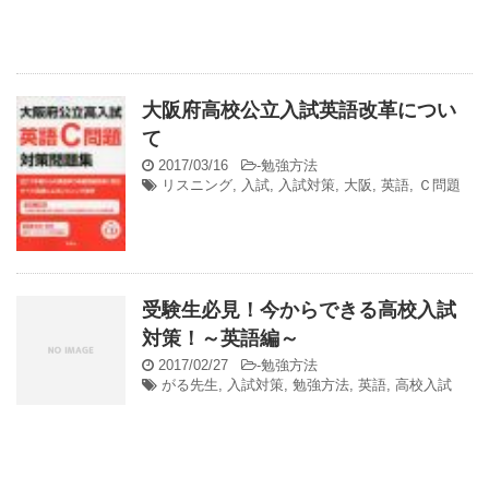
大阪府高校公立入試英語改革につい
て
2017/03/16
-
勉強方法
リスニング
,
入試
,
入試対策
,
大阪
,
英語
,
Ｃ問題
受験生必見！今からできる高校入試
対策！～英語編～
2017/02/27
-
勉強方法
がる先生
,
入試対策
,
勉強方法
,
英語
,
高校入試