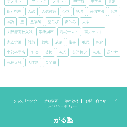
デメリット
ブラック
メリット
中学校
中学生
個別
個別指導
入試
入試対策
公立
勉強
勉強方法
合格
国語
塾
塾講師
塾選び
夏休み
大阪
大阪府高校入試
学級崩壊
定期テスト
実力テスト
家庭学習
対策
就職
成績
指導
教員
教育
文部科学省
社会
英検
英語
英語検定
転職
選び方
高校入試
Ｂ問題
Ｃ問題
がる先生の紹介
活動概要
無料教材
お問い合わせ
プ
ライバシーポリシー
がる塾