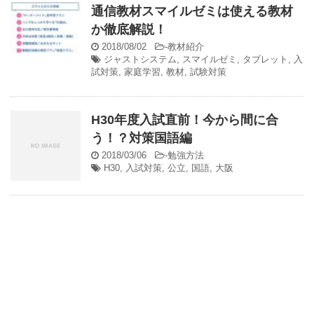
通信教材スマイルゼミは使える教材
か徹底解説！
2018/08/02
-
教材紹介
ジャストシステム
,
スマイルゼミ
,
タブレット
,
入
試対策
,
家庭学習
,
教材
,
試験対策
H30年度入試直前！今から間に合
う！？対策国語編
2018/03/06
-
勉強方法
H30
,
入試対策
,
公立
,
国語
,
大阪