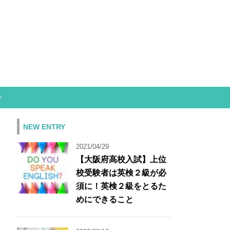
ー
NEW ENTRY
2021/04/29
【大阪府高校入試】上位
校受験者は英検２級が必
須に！英検２級をとるた
めにできること