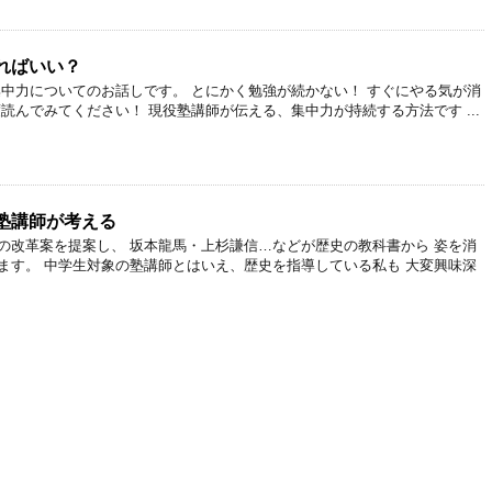
ればいい？
集中力についてのお話しです。 とにかく勉強が続かない！ すぐにやる気が消
読んでみてください！ 現役塾講師が伝える、集中力が持続する方法です ...
塾講師が考える
の改革案を提案し、 坂本龍馬・上杉謙信…などが歴史の教科書から 姿を消
ます。 中学生対象の塾講師とはいえ、歴史を指導している私も 大変興味深