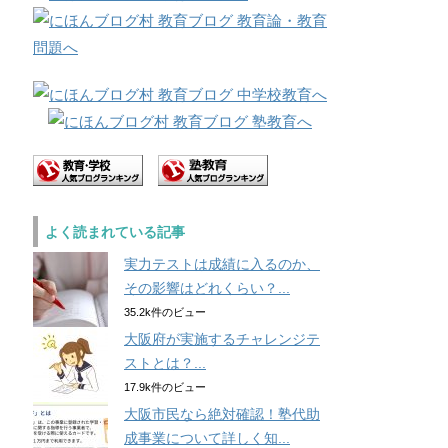
よく読まれている記事
実力テストは成績に入るのか、
その影響はどれくらい？...
35.2k件のビュー
大阪府が実施するチャレンジテ
ストとは？...
17.9k件のビュー
大阪市民なら絶対確認！塾代助
成事業について詳しく知...