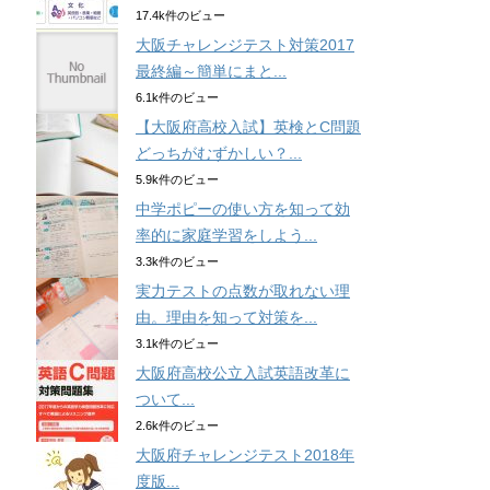
17.4k件のビュー
大阪チャレンジテスト対策2017
最終編～簡単にまと...
6.1k件のビュー
【大阪府高校入試】英検とC問題
どっちがむずかしい？...
5.9k件のビュー
中学ポピーの使い方を知って効
率的に家庭学習をしよう...
3.3k件のビュー
実力テストの点数が取れない理
由。理由を知って対策を...
3.1k件のビュー
大阪府高校公立入試英語改革に
ついて...
2.6k件のビュー
大阪府チャレンジテスト2018年
度版...