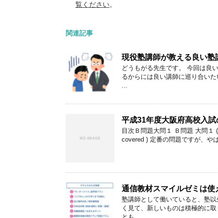
覧ください
。
関連記事
現役塾講師が教える良い塾
どうもがる先生です。 今回は良
るからには良い講師に巡り合いた
...
平成31年度大阪府高校入
目次Ｂ問題大問１ Ｂ問題 大問１ (1)前
covered ) 定番の問題ですが、
通信教材スマイルゼミは使
塾講師として働いていると、塾以
く見て、新しいものは積極的に取
とも ...