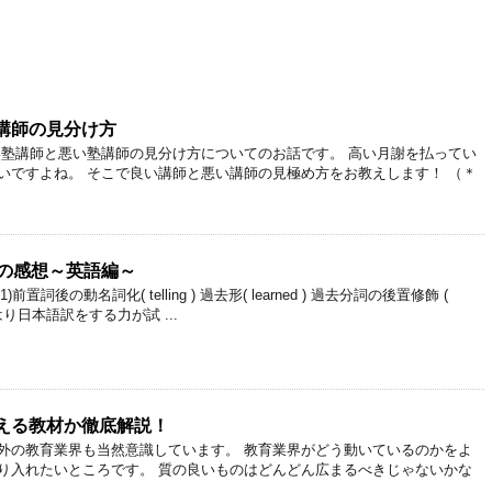
講師の見分け方
い塾講師と悪い塾講師の見分け方についてのお話です。 高い月謝を払ってい
いですよね。 そこで良い講師と悪い講師の見極め方をお教えします！ （＊
試の感想～英語編～
置詞後の動名詞化( telling ) 過去形( learned ) 過去分詞の後置修飾 (
やはり日本語訳をする力が試 ...
える教材か徹底解説！
外の教育業界も当然意識しています。 教育業界がどう動いているのかをよ
り入れたいところです。 質の良いものはどんどん広まるべきじゃないかな