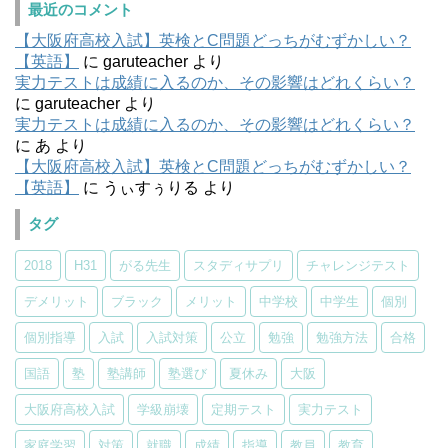
最近のコメント
【大阪府高校入試】英検とC問題どっちがむずかしい？
【英語】
に
garuteacher
より
実力テストは成績に入るのか、その影響はどれくらい？
に
garuteacher
より
実力テストは成績に入るのか、その影響はどれくらい？
に
あ
より
【大阪府高校入試】英検とC問題どっちがむずかしい？
【英語】
に
うぃすぅりる
より
タグ
2018
H31
がる先生
スタディサプリ
チャレンジテスト
デメリット
ブラック
メリット
中学校
中学生
個別
個別指導
入試
入試対策
公立
勉強
勉強方法
合格
国語
塾
塾講師
塾選び
夏休み
大阪
大阪府高校入試
学級崩壊
定期テスト
実力テスト
家庭学習
対策
就職
成績
指導
教員
教育