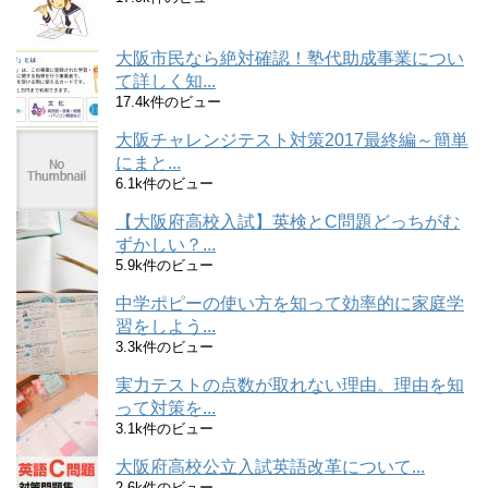
大阪市民なら絶対確認！塾代助成事業につい
て詳しく知...
17.4k件のビュー
大阪チャレンジテスト対策2017最終編～簡単
にまと...
6.1k件のビュー
【大阪府高校入試】英検とC問題どっちがむ
ずかしい？...
5.9k件のビュー
中学ポピーの使い方を知って効率的に家庭学
習をしよう...
3.3k件のビュー
実力テストの点数が取れない理由。理由を知
って対策を...
3.1k件のビュー
大阪府高校公立入試英語改革について...
2.6k件のビュー