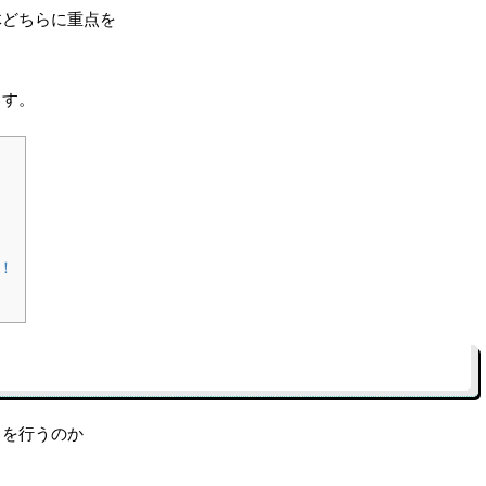
体どちらに重点を
ます。
！
トを行うのか