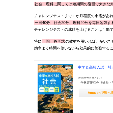
社会・理科に関しては短期間の復習で大きな
チャレンジテストまで１か月程度の余裕があ
一日40分、社会20分、理科20分を毎日勉強す
チャレンジテストの成績を上げることは可能
特に
一問一答形式
の教材を用いれば、短いス
効率よく時間を使いながら効果的に勉強する
中学＆高校入試 社
posted with
ヨメレバ
中学教育研究会 増進堂・受験
Amazonで調べ