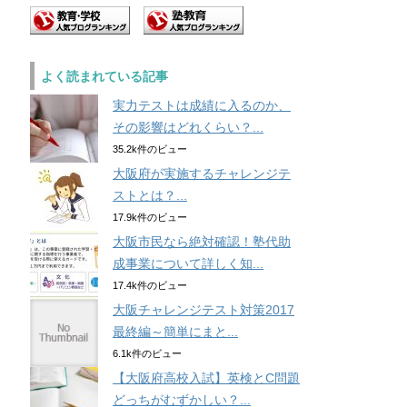
よく読まれている記事
実力テストは成績に入るのか、
その影響はどれくらい？...
35.2k件のビュー
大阪府が実施するチャレンジテ
ストとは？...
17.9k件のビュー
大阪市民なら絶対確認！塾代助
成事業について詳しく知...
17.4k件のビュー
大阪チャレンジテスト対策2017
最終編～簡単にまと...
6.1k件のビュー
【大阪府高校入試】英検とC問題
どっちがむずかしい？...