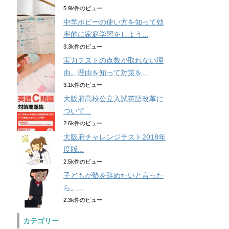
5.9k件のビュー
中学ポピーの使い方を知って効
率的に家庭学習をしよう...
3.3k件のビュー
実力テストの点数が取れない理
由。理由を知って対策を...
3.1k件のビュー
大阪府高校公立入試英語改革に
ついて...
2.6k件のビュー
大阪府チャレンジテスト2018年
度版...
2.5k件のビュー
子どもが塾を辞めたいと言った
ら。...
2.3k件のビュー
カテゴリー